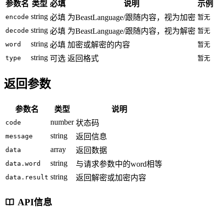
参数名
类型
必填
说明
示例
string
encode
必填
为BeastLanguage/跟随内容，视为加密
暂无
string
decode
必填
为BeastLanguage/跟随内容，视为解密
暂无
string
word
必填
加密或解密的内容
暂无
string
type
可选
返回格式
暂无
返回参数
参数名
类型
说明
number
code
状态码
string
message
返回信息
array
data
返回数据
string
data.word
与请求参数中的word相等
string
data.result
返回解密或加密内容
API信息