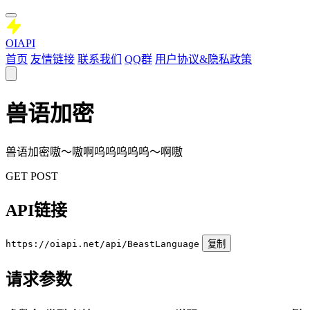
OIAPI
首页
友情链接
联系我们
QQ群
用户协议&隐私政策
兽语加密
兽语加密嗷～嗷啊呜呜呜呜呜～啊嗷
GET
POST
API链接
https://oiapi.net/api/BeastLanguage
复制
请求参数