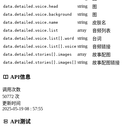
string
data.detailed.voice.head
图
string
data.detailed.voice.background
图
string
data.detailed.voice.name
皮肤名
array
data.detailed.voice.list
音频列表
string
data.detailed.voice.list[].word
台词
string
data.detailed.voice.list[].voice
音频链接
array
data.detailed.stories[].images
故事配图
string
data.detailed.stories[].images[]
故事配图链接
API信息
调用次数
50772 次
更新时间
2025-05-19 08 : 57:55
API测试