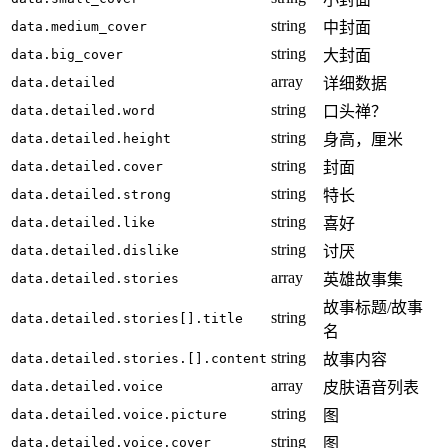
string
data.medium_cover
中封面
string
data.big_cover
大封面
array
data.detailed
详细数据
string
data.detailed.word
口头禅？
string
data.detailed.height
身高，厘米
string
data.detailed.cover
封面
string
data.detailed.strong
特长
string
data.detailed.like
喜好
string
data.detailed.dislike
讨厌
array
data.detailed.stories
英雄故事集
故事标题/故事
string
data.detailed.stories[].title
名
string
data.detailed.stories.[].content
故事内容
array
data.detailed.voice
皮肤语音列表
string
data.detailed.voice.picture
图
string
data.detailed.voice.cover
图