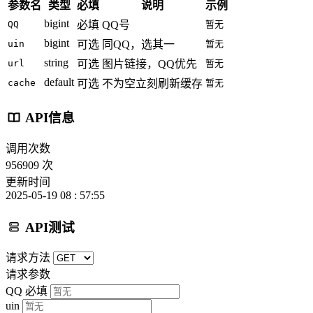
参数名
类型
必填
说明
示例
bigint
QQ
必填
QQ号
暂无
bigint
uin
可选
同QQ，选其一
暂无
string
url
可选
图片链接，QQ优先
暂无
default
cache
可选
不为空立刻刷新缓存
暂无
API信息
调用次数
956909 次
更新时间
2025-05-19 08 : 57:55
API测试
请求方法
请求参数
QQ
必填
uin