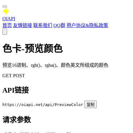
OIAPI
首页
友情链接
联系我们
QQ群
用户协议&隐私政策
色卡-预览颜色
预览16进制、rgb()、rgba()、颜色英文所组成的颜色
GET
POST
API链接
https://oiapi.net/api/PreviewColor
复制
请求参数