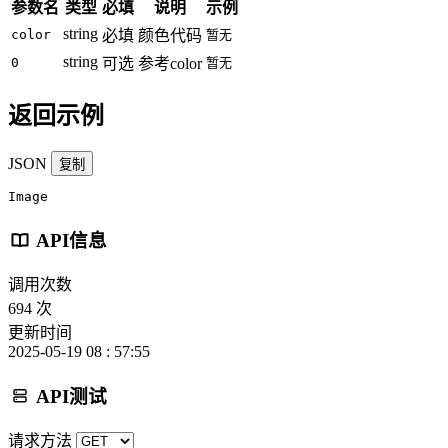
参数名
类型
必填
说明
示例
string
color
必填
颜色代码
暂无
string
0
可选
参考color
暂无
返回示例
JSON
复制
Image
API信息
调用次数
694 次
更新时间
2025-05-19 08 : 57:55
API测试
请求方法