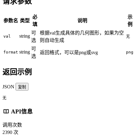
请求参数
必
示
参数名
类型
说明
填
例
可
根据val生成具体的几何图形，如果为空
string
val
无
选
则自动生成
可
string
format
返回格式，可以是png或svg
png
选
返回示例
JSON
复制
无
API信息
调用次数
2390 次