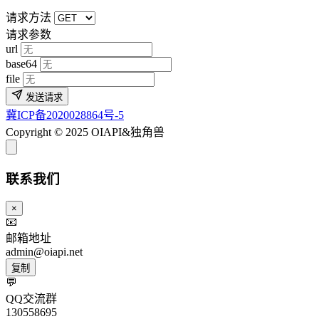
请求方法
请求参数
url
base64
file
发送请求
冀ICP备2020028864号-5
Copyright © 2025 OIAPI&独角兽
联系我们
×
📧
邮箱地址
admin@oiapi.net
复制
💬
QQ交流群
130558695