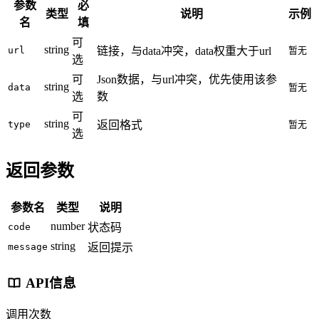
参数
必
类型
说明
示例
名
填
可
string
url
链接，与data冲突，data权重大于url
暂无
选
可
Json数据，与url冲突，优先使用该参
string
data
暂无
选
数
可
string
type
返回格式
暂无
选
返回参数
参数名
类型
说明
number
code
状态码
string
message
返回提示
API信息
调用次数