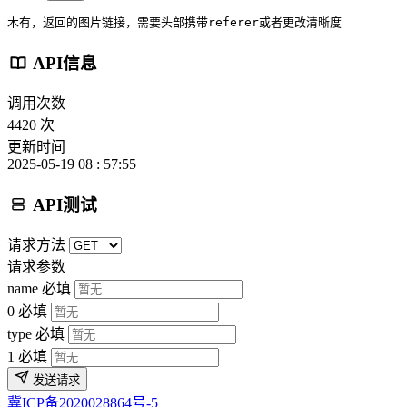
木有，返回的图片链接，需要头部携带referer或者更改清晰度
API信息
调用次数
4420 次
更新时间
2025-05-19 08 : 57:55
API测试
请求方法
请求参数
name
必填
0
必填
type
必填
1
必填
发送请求
冀ICP备2020028864号-5