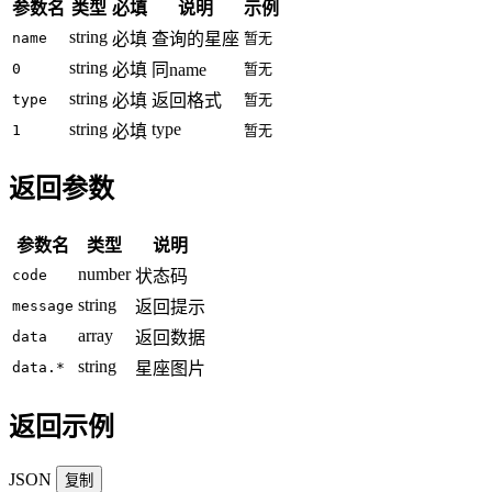
参数名
类型
必填
说明
示例
string
name
必填
查询的星座
暂无
string
0
必填
同name
暂无
string
type
必填
返回格式
暂无
string
type
1
必填
暂无
返回参数
参数名
类型
说明
number
code
状态码
string
message
返回提示
array
data
返回数据
string
data.*
星座图片
返回示例
JSON
复制