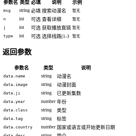
参数名
类型
必填
说明
示例
string
msg
必填
搜索动漫名
暂无
int
n
可选
查看详细
暂无
int
j
可选
获取播放直链
暂无
int
type
可选
选择线路[1-3
暂无
返回参数
参数名
类型
说明
string
data.name
动漫名
string
data.image
动漫封面
string
data.ji
已更新集数
number
data.year
年份
string
data.class
类型
string
data.tag
标签
number
data.country
国家或语言或开始更新日期
string
data.desc
简介