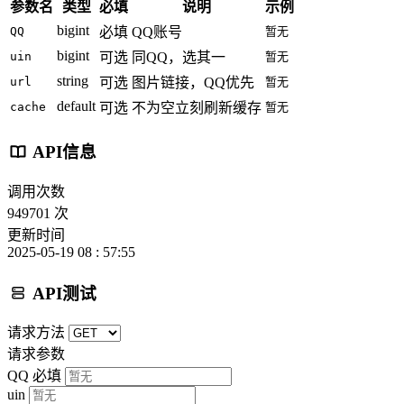
参数名
类型
必填
说明
示例
bigint
QQ
必填
QQ账号
暂无
bigint
uin
可选
同QQ，选其一
暂无
string
url
可选
图片链接，QQ优先
暂无
default
cache
可选
不为空立刻刷新缓存
暂无
API信息
调用次数
949701 次
更新时间
2025-05-19 08 : 57:55
API测试
请求方法
请求参数
QQ
必填
uin