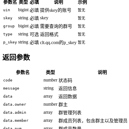
参数名
类型
必填
说明
示例
bigint
uin
必填
提供skey的账号
暂无
string
skey
skey
必填
暂无
bigint
group
必填
需要查询的群号
暂无
string
type
可选
返回格式
暂无
string
p_skey
必填
clt.qq.com的p_skey
暂无
返回参数
参数名
类型
说明
number
code
状态码
string
message
返回信息
array
data
返回数据
number
data.owner
群主
array
data.admin
群管理列表
array
data.member
群成员列表，包含群主以及管理员
array
data.num
群成员数量