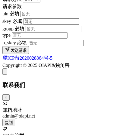
请求参数
uin
必填
skey
必填
group
必填
type
p_skey
必填
发送请求
冀ICP备2020028864号-5
Copyright © 2025 OIAPI&独角兽
联系我们
×
📧
邮箱地址
admin@oiapi.net
复制
💬