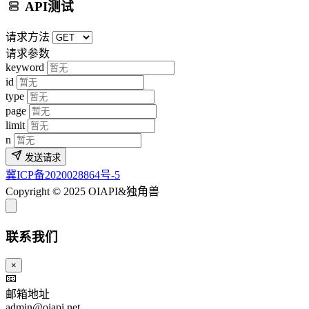
API测试
请求方法
请求参数
keyword
id
type
page
limit
n
发送请求
冀ICP备2020028864号-5
Copyright © 2025 OIAPI&独角兽
联系我们
×
📧
邮箱地址
admin@oiapi.net