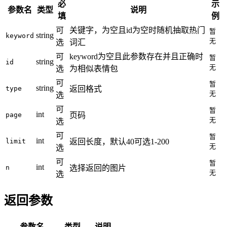
必
示
参数名
类型
说明
填
例
可
关键字，为空且id为空时随机抽取热门
暂
string
keyword
无
选
词汇
可
keyword为空且此参数存在并且正确时
暂
string
id
无
选
为相似表情包
可
暂
string
type
返回格式
无
选
可
暂
int
page
页码
无
选
可
暂
int
limit
返回长度，默认40可选1-200
无
选
可
暂
int
n
选择返回的图片
无
选
返回参数
参数名
类型
说明