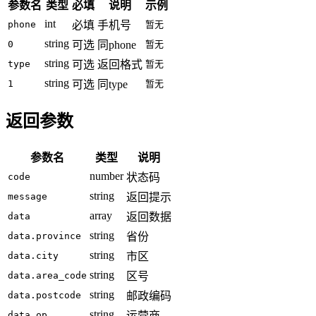
参数名
类型
必填
说明
示例
int
phone
必填
手机号
暂无
string
0
可选
同phone
暂无
string
type
可选
返回格式
暂无
string
1
可选
同type
暂无
返回参数
参数名
类型
说明
number
code
状态码
string
message
返回提示
array
data
返回数据
string
data.province
省份
string
data.city
市区
string
data.area_code
区号
string
data.postcode
邮政编码
string
data.op
运营商