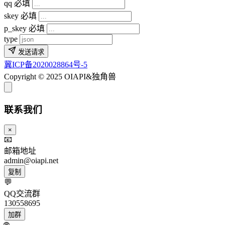
qq
必填
skey
必填
p_skey
必填
type
发送请求
冀ICP备2020028864号-5
Copyright © 2025 OIAPI&独角兽
联系我们
×
📧
邮箱地址
admin@oiapi.net
复制
💬
QQ交流群
130558695
加群