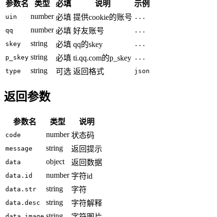
参数名
类型
必填
说明
示例
number
uin
必填
提供cookie的账号
...
number
qq
必填
好友账号
...
string
skey
必填
qq的skey
...
string
p_skey
必填
ti.qq.com的p_skey
...
string
type
可选
返回格式
json
返回参数
参数名
类型
说明
number
code
状态码
string
message
返回提示
object
data
返回数据
number
data.id
字符id
string
data.str
字符
string
data.desc
字符解释
string
data.image
字符图片