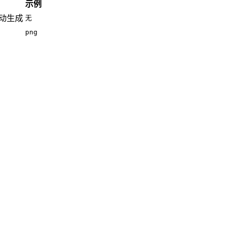
示例
自动生成
无
png