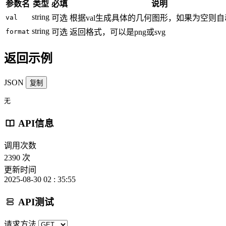
参数名
类型
必填
说明
string
val
可选
根据val生成具体的几何图形，如果为空则
string
format
可选
返回格式，可以是png或svg
返回示例
JSON
复制
无
API信息
调用次数
2390 次
更新时间
2025-08-30 02 : 35:55
API测试
请求方法