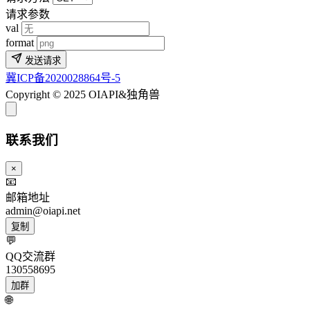
请求参数
val
format
发送请求
冀ICP备2020028864号-5
Copyright © 2025 OIAPI&独角兽
联系我们
×
📧
邮箱地址
admin@oiapi.net
复制
💬
QQ交流群
130558695
加群
🌐