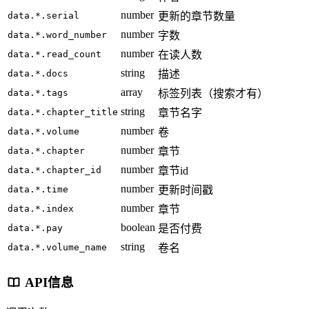
number
data.*.serial
更新的章节数量
number
data.*.word_number
字数
number
data.*.read_count
在读人数
string
data.*.docs
描述
array
data.*.tags
标签列表（搜索才有）
string
data.*.chapter_title
章节名字
number
data.*.volume
卷
number
data.*.chapter
章节
number
data.*.chapter_id
章节id
number
data.*.time
更新时间戳
number
data.*.index
章节
boolean
data.*.pay
是否付费
string
data.*.volume_name
卷名
API信息