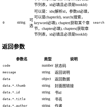
节列表，id必填且必须是bookId)
可以是：ids(解析id，参数id必填，
可以是chapterId), search(搜索，
可
string
0
keyword必填), chapter(获取某个章
search
选
节，chapter必填), chapters(获取章
节列表，id必填且必须是bookId)
返回参数
参数名
类型
说明
number
code
状态码
string
message
返回说明
object
data
返回数据
string
data.*.thumb
封面图链接
string
data.*.id
书id
string
data.*.title
书名
string
data.*.author
作者