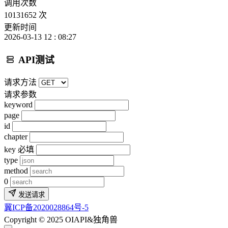
调用次数
10131652 次
更新时间
2026-03-13 12 : 08:27
API测试
请求方法
请求参数
keyword
page
id
chapter
key
必填
type
method
0
发送请求
冀ICP备2020028864号-5
Copyright © 2025 OIAPI&独角兽