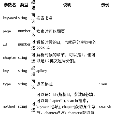
必
参数名
类型
说明
示例
填
可
string
keyword
搜索书名
选
可
number
page
搜索时可以翻页
选
可
解析时候的id，也就是分享链接的
number
id
book_id
选
可
解析时候的章节，可以是1，也可
string
chapter
选
以是1,2英文逗号分割。
必
string
apikey
key
填
可
string
type
返回格式
json
选
可以是：ids(解析id，参数id必填，
可以是chapterId), search(搜索，
可
string
method
keyword必填), chapter(获取某个章
search
选
节，chapter必填), chapters(获取章